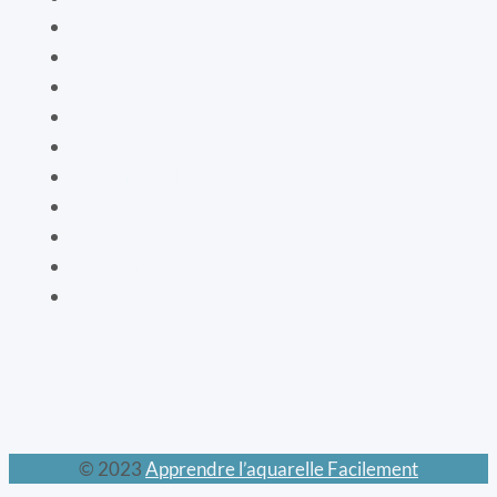
Les oiseaux
Le livre de vie
La botanique
Les cartes bien-être
La vaisselle
La mode XIXe
Les animaux prodigieux
Les mondes féeriques
Les chats
Le calendrier perpétuel
© 2023
Apprendre l’aquarelle Facilement