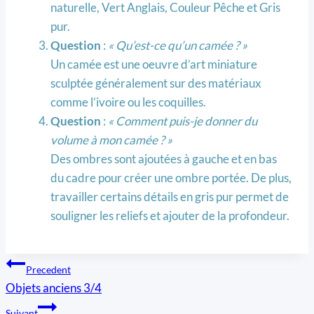
naturelle, Vert Anglais, Couleur Pêche et Gris
pur.
Question
:
« Qu’est-ce qu’un camée ? »
Un camée est une oeuvre d’art miniature
sculptée généralement sur des matériaux
comme l’ivoire ou les coquilles.
Question
:
« Comment puis-je donner du
volume à mon camée ? »
Des ombres sont ajoutées à gauche et en bas
du cadre pour créer une ombre portée. De plus,
travailler certains détails en gris pur permet de
souligner les reliefs et ajouter de la profondeur.
Navigation
Precedent
Objets anciens 3/4
de
Suivant