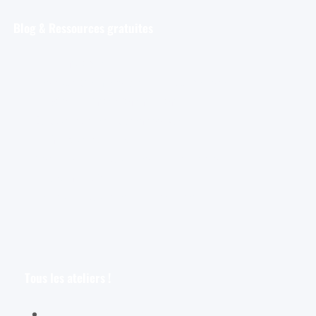
Blog & Ressources gratuites
Pour débuter
Les tout premiers pas de l’aquarelliste
Découvrir et s’entraîner
Exploration et apprentissage
Trucs et astuces
Astuces bonus pour les aquarellistes
Les croquis
Le croquis pour les aquarellistes
Tous les ateliers !
Spécial débutants