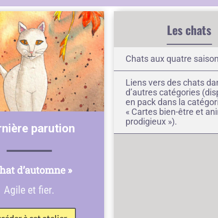
Les chats
Chats aux quatre saiso
Liens vers des chats da
d’autres catégories (dis
en pack dans la catégor
« Cartes bien-être et a
prodigieux »).
nière parution
Chat d’automne »
Agile et fier.