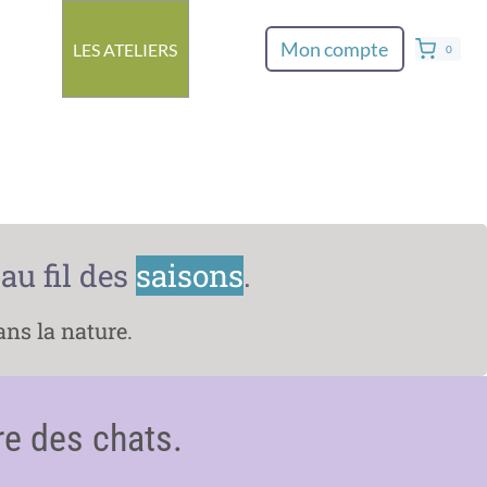
Mon compte
LES ATELIERS
0
au fil des
saisons
.
ans la nature.
re des chats.