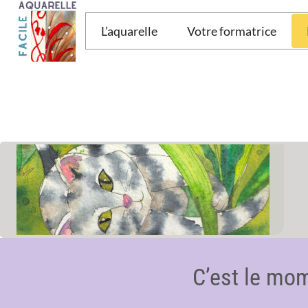
Aller
au
L’aquarelle
Votre formatrice
contenu
C’est le mom