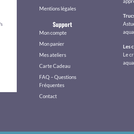
appr
Mentions légales
Truc
Support
Astu
fs
aquar
Mon compte
Mon panier
Les 
Le cr
Mes ateliers
aquar
Carte Cadeau
FAQ – Questions
Fréquentes
Contact