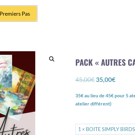
Premiers Pas
PACK « AUTRES C
Le
Le
45,00
€
35,00
€
prix
prix
35€ au lieu de 45€ pour 5 at
initial
actuel
atelier différent)
était :
est :
45,00€.
35,00€