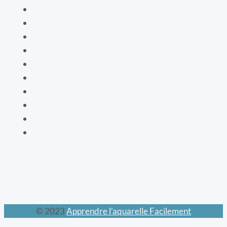
Les oiseaux
Le livre de vie
La botanique
Les cartes bien-être
La vaisselle
La mode XIXe
Les animaux prodigieux
Les mondes féeriques
Les chats
Le calendrier perpétuel
© 2023
Apprendre l’aquarelle Facilement