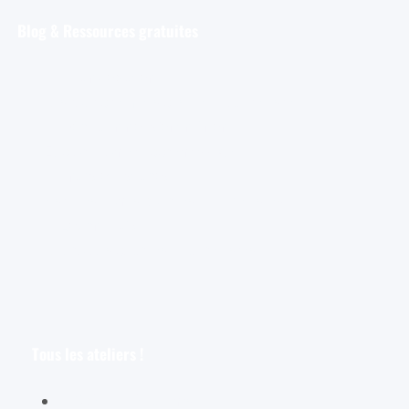
Blog & Ressources gratuites
Pour débuter
Les tout premiers pas de l’aquarelliste
Découvrir et s’entraîner
Exploration et apprentissage
Trucs et astuces
Astuces bonus pour les aquarellistes
Les croquis
Le croquis pour les aquarellistes
Tous les ateliers !
Spécial débutants