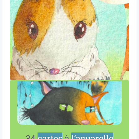
34
cartes
à
l’aquarelle