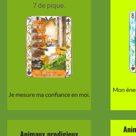
7 de pique.
Mon éner
Je mesure ma confiance en moi.
Ani
Animaux prodigieux