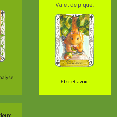
Valet de pique.
analyse
Etre et avoir.
ieux