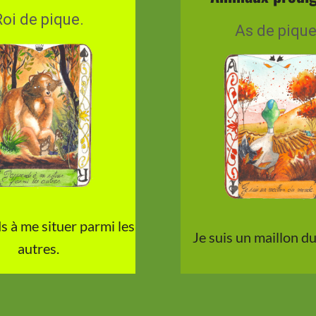
oi de pique.
As de pique
s à me situer parmi les
Je suis un maillon d
autres.