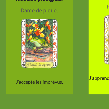
R
Dame de pique.
J’apprend
J’accepte les imprévus.