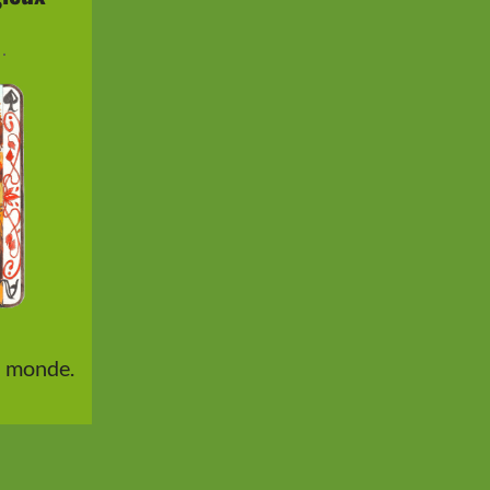
.
u monde.