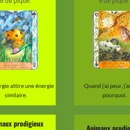
8 de pique.
9 de pique.
gie attire une énergie
Quand j’ai peur, j’
similaire.
pourquoi.
maux prodigieux
Animaux prodig