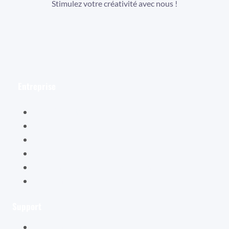
Stimulez votre créativité avec nous !
Facebook
Instagram
YouTube
Entreprise
Hélène Valentin
Éditions Cybellune
La boutique Cybellune
Ce qu’ils en pensent
Conditions générales de vente
Mentions légales
Support
Mon compte