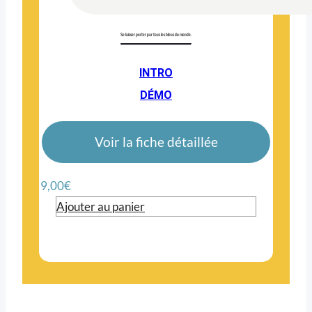
Se laisser porter par tous les bleus du monde.
INTRO
DÉMO
Voir la fiche détaillée
9,00
€
Ajouter au panier