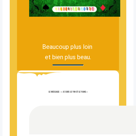
Beaucoup plus loin
et bien plus beau.
LE MESSAGE : « JE SUIS LE YIN ET LE YANG »