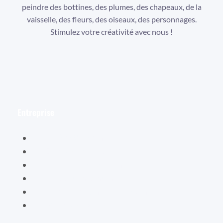
peindre des bottines, des plumes, des chapeaux, de la
vaisselle, des fleurs, des oiseaux, des personnages.
Stimulez votre créativité avec nous !
Facebook
Instagram
YouTube
Entreprise
Hélène Valentin
Éditions Cybellune
La boutique Cybellune
Ce qu’ils en pensent
Conditions générales de vente
Mentions légales