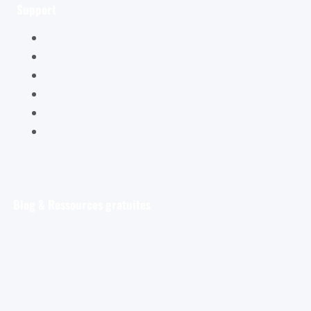
Support
Mon compte
Mon panier
Mes ateliers
Carte Cadeau
FAQ – Questions Fréquentes
Contact
Blog & Ressources gratuites
Pour débuter
Les tout premiers pas de l’aquarelliste
Découvrir et s’entraîner
Exploration et apprentissage