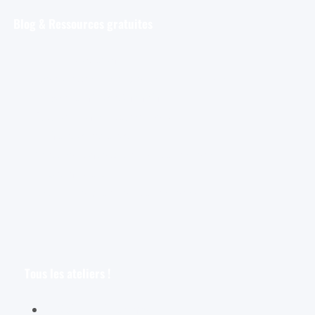
Blog & Ressources gratuites
Pour débuter
Les tout premiers pas de l’aquarelliste
Découvrir et s’entraîner
Exploration et apprentissage
Trucs et astuces
Astuces bonus pour les aquarellistes
Les croquis
Le croquis pour les aquarellistes
Tous les ateliers !
Spécial débutants