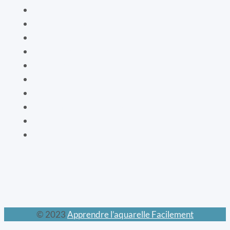
Les oiseaux
Le livre de vie
La botanique
Les cartes bien-être
La vaisselle
La mode XIXe
Les animaux prodigieux
Les mondes féeriques
Les chats
Le calendrier perpétuel
© 2023
Apprendre l’aquarelle Facilement