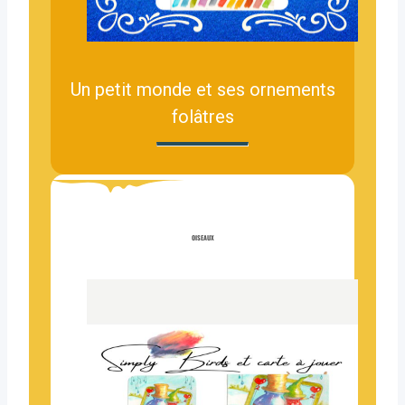
Un petit monde et ses ornements
folâtres
OISEAUX