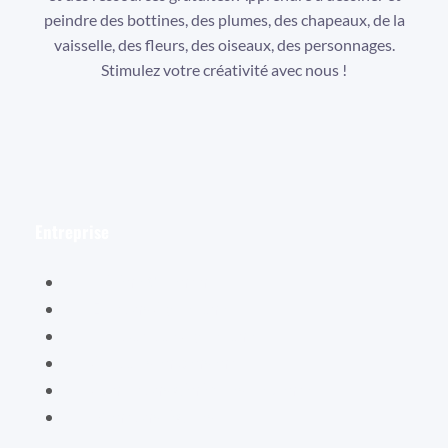
peindre des bottines, des plumes, des chapeaux, de la
vaisselle, des fleurs, des oiseaux, des personnages.
Stimulez votre créativité avec nous !
Facebook
Instagram
YouTube
Entreprise
Hélène Valentin
Éditions Cybellune
La boutique Cybellune
Ce qu’ils en pensent
Conditions générales de vente
Mentions légales