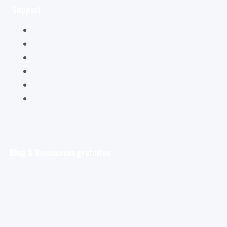
Support
Mon compte
Mon panier
Mes ateliers
Carte Cadeau
FAQ – Questions Fréquentes
Contact
Blog & Ressources gratuites
Pour débuter
Les tout premiers pas de l’aquarelliste
Découvrir et s’entraîner
Exploration et apprentissage