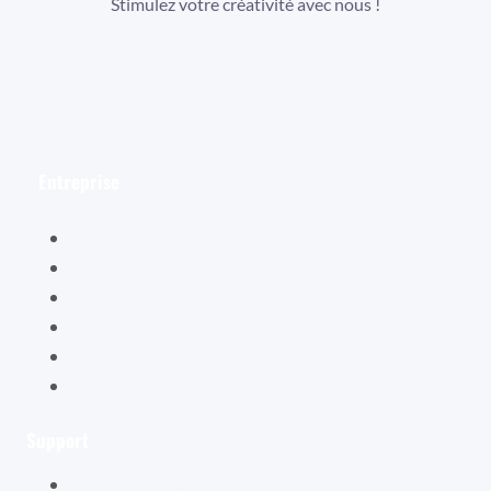
Stimulez votre créativité avec nous !
Facebook
Instagram
YouTube
Entreprise
Hélène Valentin
Éditions Cybellune
La boutique Cybellune
Ce qu’ils en pensent
Conditions générales de vente
Mentions légales
Support
Mon compte