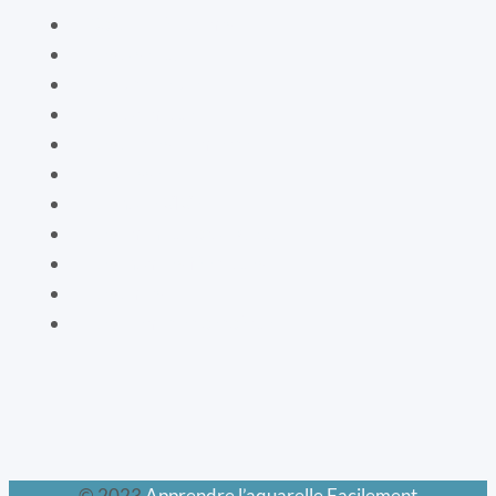
Spécial débutants
Les oiseaux
Le livre de vie
La botanique
Les cartes bien-être
La vaisselle
La mode XIXe
Les animaux prodigieux
Les mondes féeriques
Les chats
Le calendrier perpétuel
© 2023
Apprendre l’aquarelle Facilement