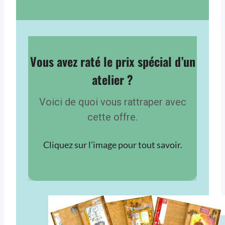
Vous avez raté le prix spécial d’un
atelier ?
Voici de quoi vous rattraper avec
cette offre.
Cliquez sur l’image pour tout savoir.