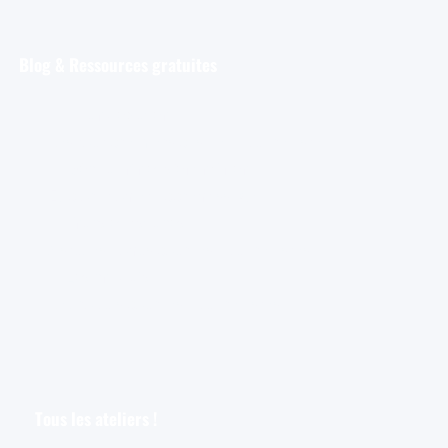
Blog & Ressources gratuites
Pour débuter
Les tout premiers pas de l’aquarelliste
Découvrir et s’entraîner
Exploration et apprentissage
Trucs et astuces
Astuces bonus pour les aquarellistes
Les croquis
Le croquis pour les aquarellistes
Tous les ateliers !