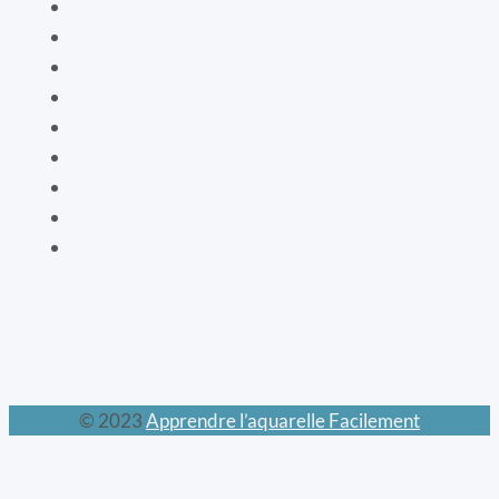
Le livre de vie
La botanique
Les cartes bien-être
La vaisselle
La mode XIXe
Les animaux prodigieux
Les mondes féeriques
Les chats
Le calendrier perpétuel
© 2023
Apprendre l’aquarelle Facilement