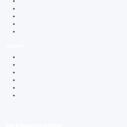
Éditions Cybellune
La boutique Cybellune
Ce qu’ils en pensent
Conditions générales de vente
Mentions légales
Support
Mon compte
Mon panier
Mes ateliers
Carte Cadeau
FAQ – Questions Fréquentes
Contact
Blog & Ressources gratuites