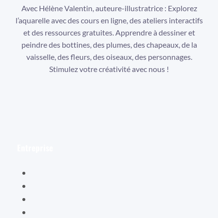
Avec Hélène Valentin, auteure-illustratrice : Explorez
l’aquarelle avec des cours en ligne, des ateliers interactifs
et des ressources gratuites. Apprendre à dessiner et
peindre des bottines, des plumes, des chapeaux, de la
vaisselle, des fleurs, des oiseaux, des personnages.
Stimulez votre créativité avec nous !
Facebook
Instagram
YouTube
Entreprise
Hélène Valentin
Éditions Cybellune
La boutique Cybellune
Ce qu’ils en pensent