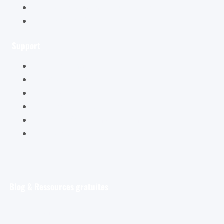
Conditions générales de vente
Mentions légales
Support
Mon compte
Mon panier
Mes ateliers
Carte Cadeau
FAQ – Questions Fréquentes
Contact
Blog & Ressources gratuites
Pour débuter