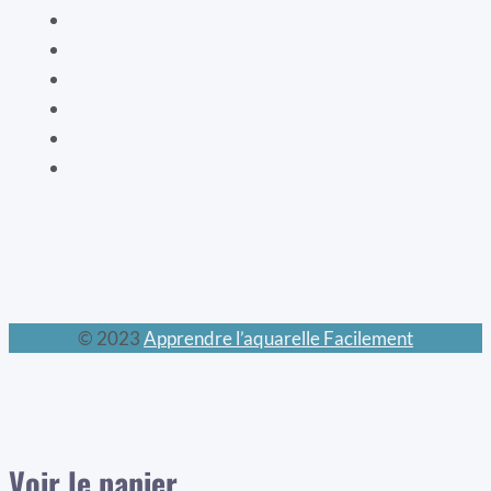
La vaisselle
La mode XIXe
Les animaux prodigieux
Les mondes féeriques
Les chats
Le calendrier perpétuel
© 2023
Apprendre l’aquarelle Facilement
Voir le panier