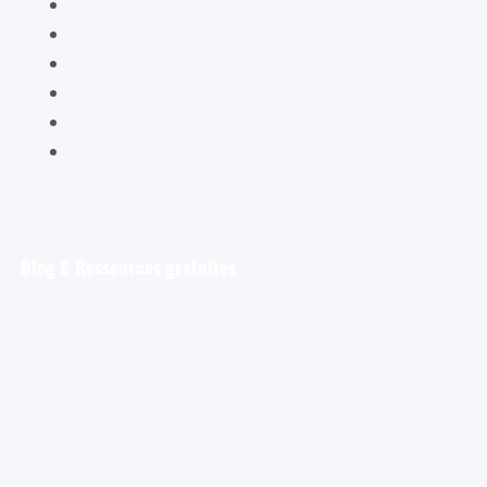
Mon compte
Mon panier
Mes ateliers
Carte Cadeau
FAQ – Questions Fréquentes
Contact
Blog & Ressources gratuites
Pour débuter
Les tout premiers pas de l’aquarelliste
Découvrir et s’entraîner
Exploration et apprentissage
Trucs et astuces
Astuces bonus pour les aquarellistes