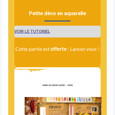
Petite déco en aquarelle
VOIR LE TUTORIEL
Cette partie est
offerte
: Lancez vous !
SOURIS AUX QUATRE SAISONS – L’HIVER