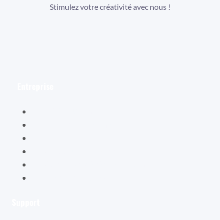
Stimulez votre créativité avec nous !
Facebook
Instagram
YouTube
Entreprise
Hélène Valentin
Éditions Cybellune
La boutique Cybellune
Ce qu’ils en pensent
Conditions générales de vente
Mentions légales
Support