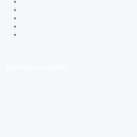
Mon panier
Mes ateliers
Carte Cadeau
FAQ – Questions Fréquentes
Contact
Blog & Ressources gratuites
Pour débuter
Les tout premiers pas de l’aquarelliste
Découvrir et s’entraîner
Exploration et apprentissage
Trucs et astuces
Astuces bonus pour les aquarellistes
Les croquis