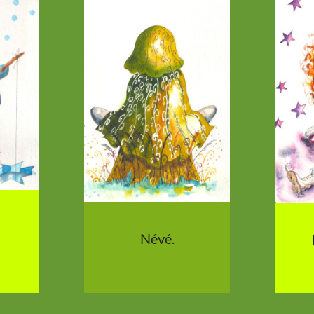
Névé.