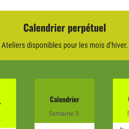
Calendrier perpétuel
Ateliers disponibles pour les mois d’hiver.
Calendrier
r
Semaine 3.
.