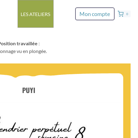
Mon compte
LES ATELIERS
0
osition travaillée
:
onnage vu en plongée.
PUYI