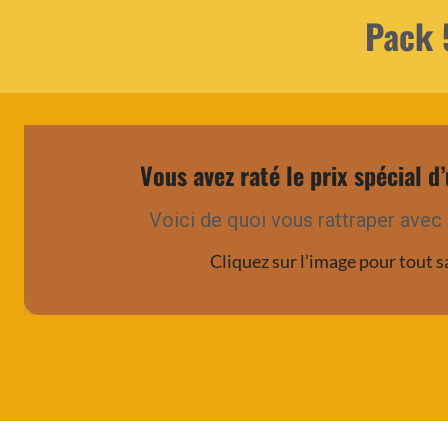
Pack 5
Vous avez raté le prix spécial d’
Voici de quoi vous rattraper avec 
Cliquez sur l’image pour tout s