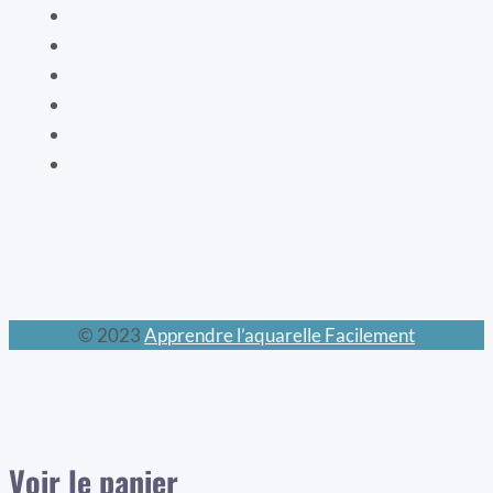
La vaisselle
La mode XIXe
Les animaux prodigieux
Les mondes féeriques
Les chats
Le calendrier perpétuel
© 2023
Apprendre l’aquarelle Facilement
Voir le panier