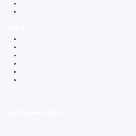
Conditions générales de vente
Mentions légales
Support
Mon compte
Mon panier
Mes ateliers
Carte Cadeau
FAQ – Questions Fréquentes
Contact
Blog & Ressources gratuites
Pour débuter
Les tout premiers pas de l’aquarelliste