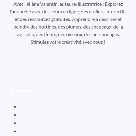
Avec Hélène Valentin, auteure-illustratrice : Explorez
l’aquarelle avec des cours en ligne, des ateliers interactifs
et des ressources gratuites. Apprendre à dessiner et
peindre des bottines, des plumes, des chapeaux, de la
vaisselle, des fleurs, des oiseaux, des personnages.
Stimulez votre créativité avec nous !
Facebook
Instagram
YouTube
Entreprise
Hélène Valentin
Éditions Cybellune
La boutique Cybellune
Ce qu’ils en pensent