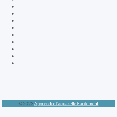
Le livre de vie
La botanique
Les cartes bien-être
La vaisselle
La mode XIXe
Les animaux prodigieux
Les mondes féeriques
Les chats
Le calendrier perpétuel
© 2023
Apprendre l’aquarelle Facilement