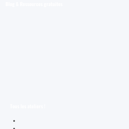
Blog & Ressources gratuites
Pour débuter
Les tout premiers pas de l’aquarelliste
Découvrir et s’entraîner
Exploration et apprentissage
Trucs et astuces
Astuces bonus pour les aquarellistes
Les croquis
Le croquis pour les aquarellistes
Tous les ateliers !
Spécial débutants
Les oiseaux