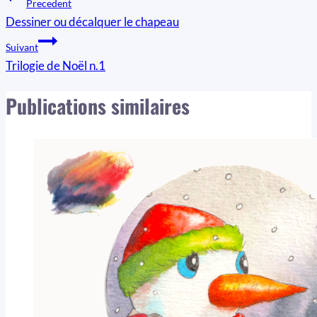
Navigation
Precedent
Dessiner ou décalquer le chapeau
de
Suivant
l’article
Trilogie de Noël n.1
Publications similaires