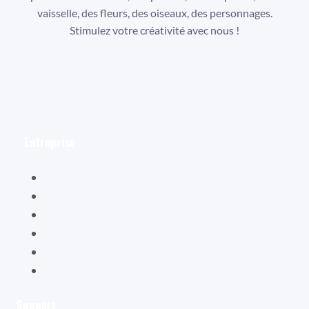
vaisselle, des fleurs, des oiseaux, des personnages.
Stimulez votre créativité avec nous !
Facebook
Instagram
YouTube
Entreprise
Hélène Valentin
Éditions Cybellune
La boutique Cybellune
Ce qu’ils en pensent
Conditions générales de vente
Mentions légales
Support