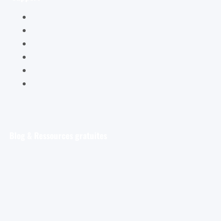
Mon compte
Mon panier
Mes ateliers
Carte Cadeau
FAQ – Questions Fréquentes
Contact
Blog & Ressources gratuites
Pour débuter
Les tout premiers pas de l’aquarelliste
Découvrir et s’entraîner
Exploration et apprentissage
Trucs et astuces