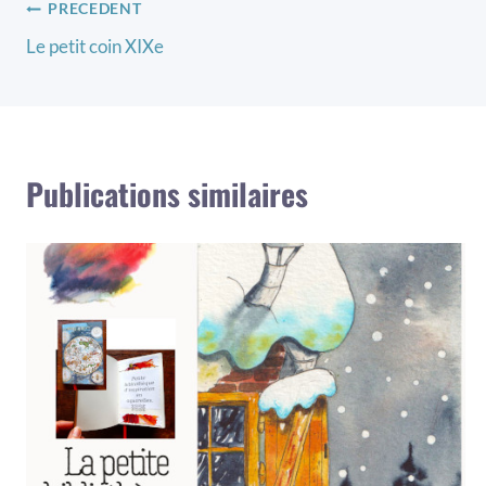
Navigation
PRECEDENT
Le petit coin XIXe
de
l’article
Publications similaires