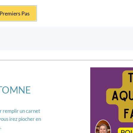
Premiers Pas
UTOMNE
ur remplir un carnet
vous irez piocher en
.