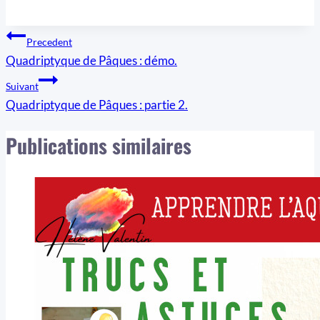
Navigation
Precedent
Quadriptyque de Pâques : démo.
de
Suivant
l’article
Quadriptyque de Pâques : partie 2.
Publications similaires