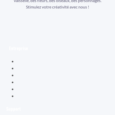
vaisselle, des fleurs, des oiseaux, des personnages.
Stimulez votre créativité avec nous !
Facebook
Instagram
YouTube
Entreprise
Hélène Valentin
Éditions Cybellune
La boutique Cybellune
Ce qu’ils en pensent
Conditions générales de vente
Mentions légales
Support