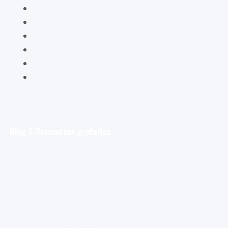
Mon compte
Mon panier
Mes ateliers
Carte Cadeau
FAQ – Questions Fréquentes
Contact
Blog & Ressources gratuites
Pour débuter
Les tout premiers pas de l’aquarelliste
Découvrir et s’entraîner
Exploration et apprentissage
Trucs et astuces
Astuces bonus pour les aquarellistes