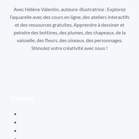
Avec Hélène Valentin, auteure-illustratrice : Explorez
l’aquarelle avec des cours en ligne, des ateliers interactifs
et des ressources gratuites. Apprendre à dessiner et
peindre des bottines, des plumes, des chapeaux, de la
vaisselle, des fleurs, des oiseaux, des personnages.
Stimulez votre créativité avec nous !
Facebook
Instagram
YouTube
Entreprise
Hélène Valentin
Éditions Cybellune
La boutique Cybellune
Ce qu’ils en pensent