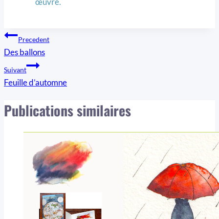
œuvre.
Navigation
Precedent
Des ballons
de
Suivant
l’article
Feuille d’automne
Publications similaires