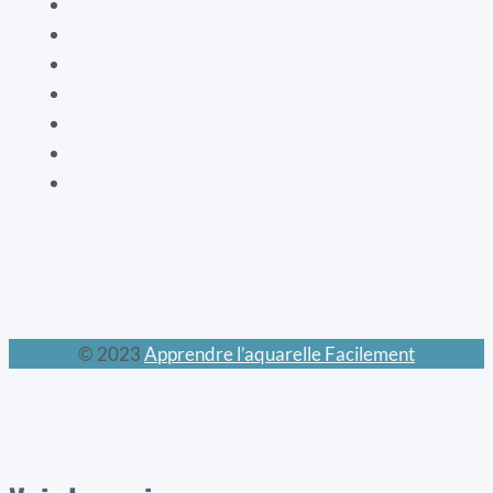
Les cartes bien-être
La vaisselle
La mode XIXe
Les animaux prodigieux
Les mondes féeriques
Les chats
Le calendrier perpétuel
© 2023
Apprendre l’aquarelle Facilement