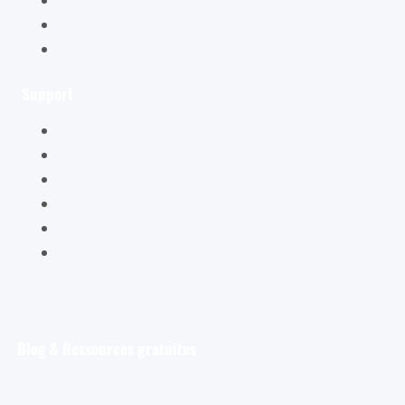
Conditions générales de vente
Mentions légales
Support
Mon compte
Mon panier
Mes ateliers
Carte Cadeau
FAQ – Questions Fréquentes
Contact
Blog & Ressources gratuites
Pour débuter