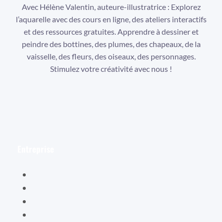
Avec Hélène Valentin, auteure-illustratrice : Explorez
l’aquarelle avec des cours en ligne, des ateliers interactifs
et des ressources gratuites. Apprendre à dessiner et
peindre des bottines, des plumes, des chapeaux, de la
vaisselle, des fleurs, des oiseaux, des personnages.
Stimulez votre créativité avec nous !
Facebook
Instagram
YouTube
Entreprise
Hélène Valentin
Éditions Cybellune
La boutique Cybellune
Ce qu’ils en pensent