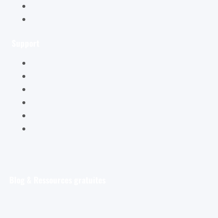
Conditions générales de vente
Mentions légales
Support
Mon compte
Mon panier
Mes ateliers
Carte Cadeau
FAQ – Questions Fréquentes
Contact
Blog & Ressources gratuites
Pour débuter
Les tout premiers pas de l’aquarelliste