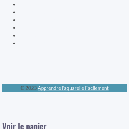
La vaisselle
La mode XIXe
Les animaux prodigieux
Les mondes féeriques
Les chats
Le calendrier perpétuel
© 2023
Apprendre l’aquarelle Facilement
Voir le panier