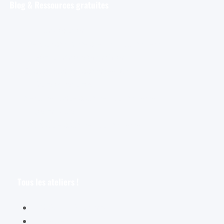
Blog & Ressources gratuites
Pour débuter
Les tout premiers pas de l’aquarelliste
Découvrir et s’entraîner
Exploration et apprentissage
Trucs et astuces
Astuces bonus pour les aquarellistes
Les croquis
Le croquis pour les aquarellistes
Tous les ateliers !
Spécial débutants
Les oiseaux