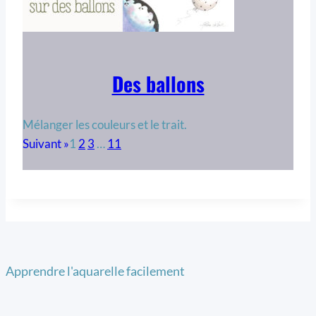
Des ballons
Mélanger les couleurs et le trait.
1
2
3
…
11
Apprendre l'aquarelle facilement