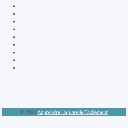
Le livre de vie
La botanique
Les cartes bien-être
La vaisselle
La mode XIXe
Les animaux prodigieux
Les mondes féeriques
Les chats
Le calendrier perpétuel
© 2023
Apprendre l’aquarelle Facilement