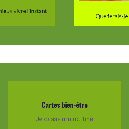
ieux vivre l’instant
Que ferais-je 
Cartes bien-être
Je casse ma routine