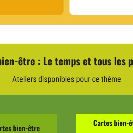
ien-être : Le temps et tous les 
Ateliers disponibles pour ce thème
Cartes bien-ê
rtes bien-être