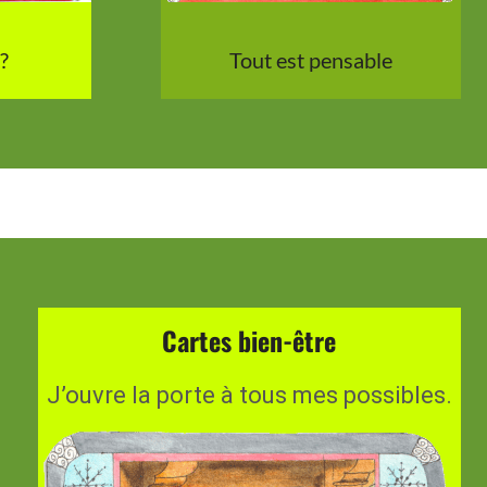
Tout est pensable
?
Cartes bien-être
J’ouvre la porte à tous mes possibles.