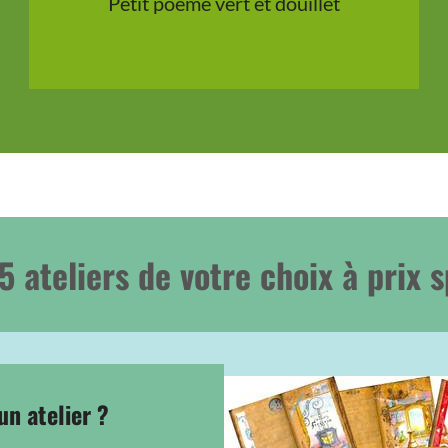
Petit poème vert et douillet
5 ateliers de votre choix à prix s
un atelier ?