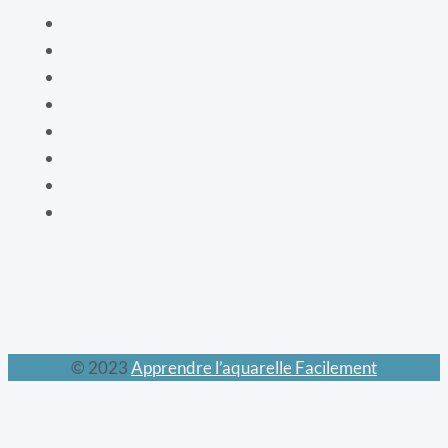
La botanique
Les cartes bien-être
La vaisselle
La mode XIXe
Les animaux prodigieux
Les mondes féeriques
Les chats
Le calendrier perpétuel
© 2023
Apprendre l’aquarelle Facilement