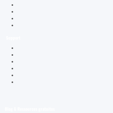
La boutique Cybellune
Ce qu’ils en pensent
Conditions générales de vente
Mentions légales
Support
Mon compte
Mon panier
Mes ateliers
Carte Cadeau
FAQ – Questions Fréquentes
Contact
Blog & Ressources gratuites