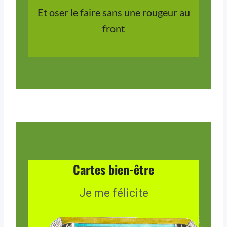
Et oser le faire sans une rougeur au
front
Cartes bien-être
Je me félicite