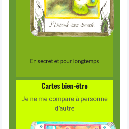
En secret et pour longtemps
Cartes bien-être
Je ne me compare à personne
d’autre