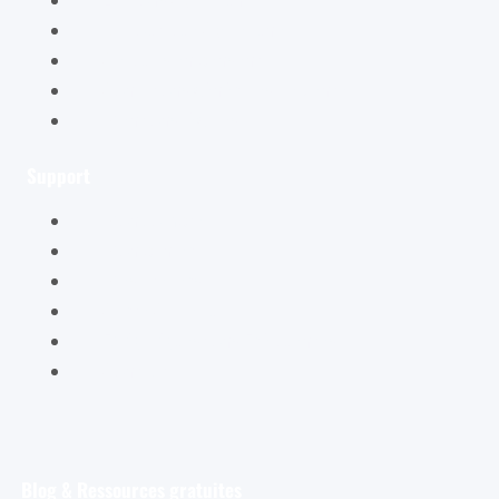
La boutique Cybellune
Ce qu’ils en pensent
Conditions générales de vente
Mentions légales
Support
Mon compte
Mon panier
Mes ateliers
Carte Cadeau
FAQ – Questions Fréquentes
Contact
Blog & Ressources gratuites