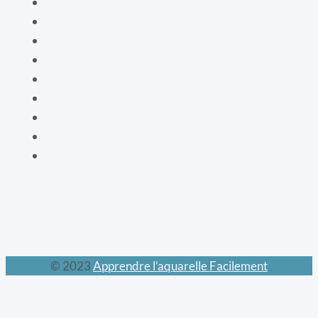
Le livre de vie
La botanique
Les cartes bien-être
La vaisselle
La mode XIXe
Les animaux prodigieux
Les mondes féeriques
Les chats
Le calendrier perpétuel
© 2023
Apprendre l’aquarelle Facilement