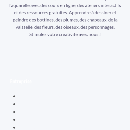
l’aquarelle avec des cours en ligne, des ateliers interactifs
et des ressources gratuites. Apprendre à dessiner et
peindre des bottines, des plumes, des chapeaux, de la
vaisselle, des fleurs, des oiseaux, des personnages.
Stimulez votre créativité avec nous !
Facebook
Instagram
YouTube
Entreprise
Hélène Valentin
Éditions Cybellune
La boutique Cybellune
Ce qu’ils en pensent
Conditions générales de vente