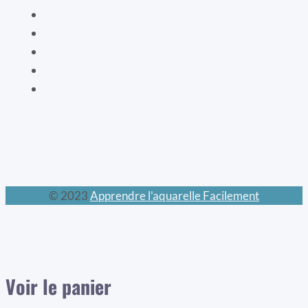
La mode XIXe
Les animaux prodigieux
Les mondes féeriques
Les chats
Le calendrier perpétuel
© 2023
Apprendre l’aquarelle Facilement
Voir le panier