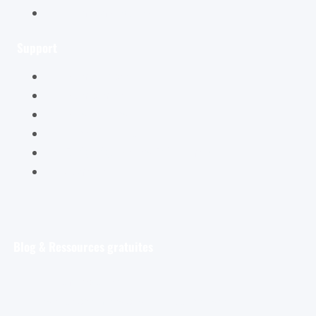
Mentions légales
Support
Mon compte
Mon panier
Mes ateliers
Carte Cadeau
FAQ – Questions Fréquentes
Contact
Blog & Ressources gratuites
Pour débuter
Les tout premiers pas de l’aquarelliste