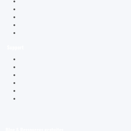
Éditions Cybellune
La boutique Cybellune
Ce qu’ils en pensent
Conditions générales de vente
Mentions légales
Support
Mon compte
Mon panier
Mes ateliers
Carte Cadeau
FAQ – Questions Fréquentes
Contact
Blog & Ressources gratuites