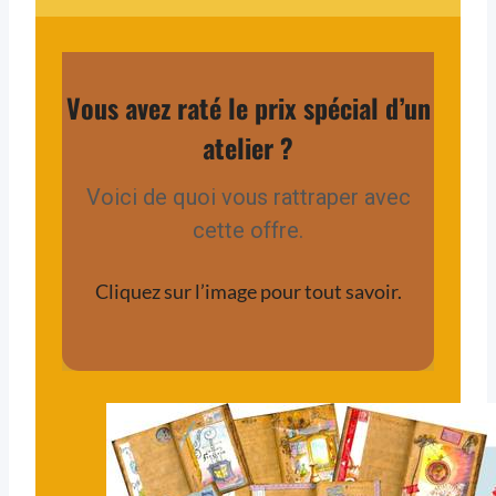
Vous avez raté le prix spécial d’un
atelier ?
Voici de quoi vous rattraper avec
cette offre.
Cliquez sur l’image pour tout savoir.