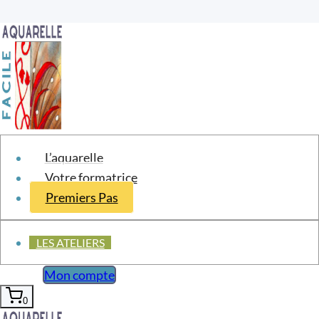
Aller
au
contenu
L’aquarelle
Votre formatrice
Premiers Pas
Position :
LES ATELIERS
Mon compte
le saut de danse
0