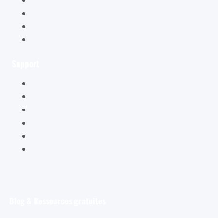
Ce qu’ils en pensent
Conditions générales de vente
Mentions légales
Support
Mon compte
Mon panier
Mes ateliers
Carte Cadeau
FAQ – Questions Fréquentes
Contact
Blog & Ressources gratuites