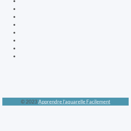
La botanique
Les cartes bien-être
La vaisselle
La mode XIXe
Les animaux prodigieux
Les mondes féeriques
Les chats
Le calendrier perpétuel
© 2023
Apprendre l’aquarelle Facilement