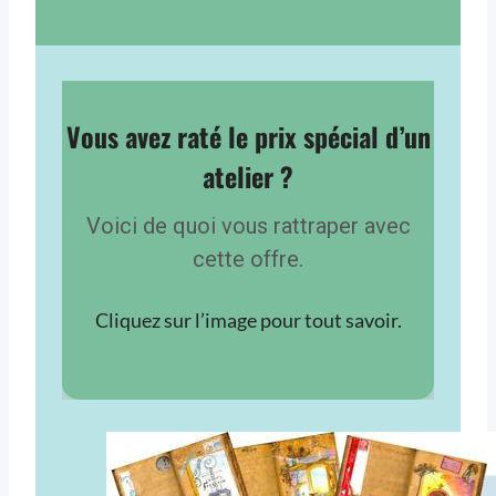
Vous avez raté le prix spécial d’un
atelier ?
Voici de quoi vous rattraper avec
cette offre.
Cliquez sur l’image pour tout savoir.