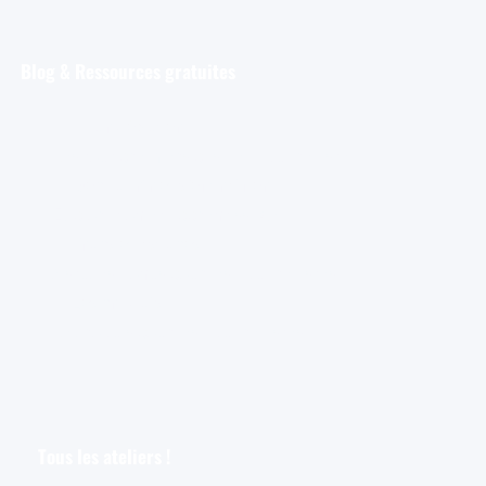
Blog & Ressources gratuites
Pour débuter
Les tout premiers pas de l’aquarelliste
Découvrir et s’entraîner
Exploration et apprentissage
Trucs et astuces
Astuces bonus pour les aquarellistes
Les croquis
Le croquis pour les aquarellistes
Tous les ateliers !