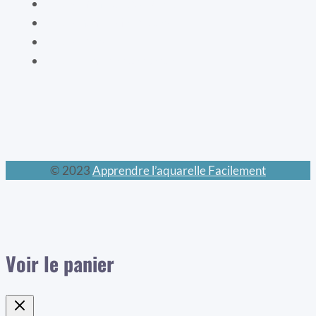
Les animaux prodigieux
Les mondes féeriques
Les chats
Le calendrier perpétuel
© 2023
Apprendre l’aquarelle Facilement
Voir le panier