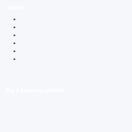
Support
Mon compte
Mon panier
Mes ateliers
Carte Cadeau
FAQ – Questions Fréquentes
Contact
Blog & Ressources gratuites
Pour débuter
Les tout premiers pas de l’aquarelliste
Découvrir et s’entraîner
Exploration et apprentissage