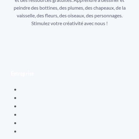
peindre des bottines, des plumes, des chapeaux, de la
vaisselle, des fleurs, des oiseaux, des personnages.
Stimulez votre créativité avec nous !
Facebook
Instagram
YouTube
Entreprise
Hélène Valentin
Éditions Cybellune
La boutique Cybellune
Ce qu’ils en pensent
Conditions générales de vente
Mentions légales