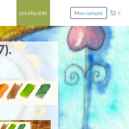
Mon compte
LES ATELIERS
0
7).