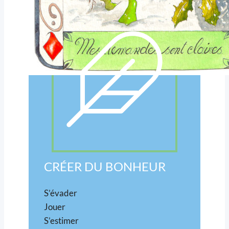
CRÉER DU BONHEUR
S’évader
Jouer
S’estimer