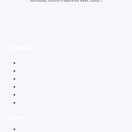
Facebook
Instagram
YouTube
Entreprise
Hélène Valentin
Éditions Cybellune
La boutique Cybellune
Ce qu’ils en pensent
Conditions générales de vente
Mentions légales
Support
Mon compte