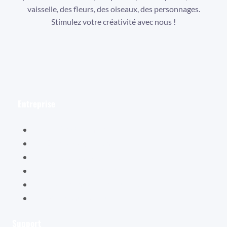
vaisselle, des fleurs, des oiseaux, des personnages.
Stimulez votre créativité avec nous !
Facebook
Instagram
YouTube
Entreprise
Hélène Valentin
Éditions Cybellune
La boutique Cybellune
Ce qu’ils en pensent
Conditions générales de vente
Mentions légales
Support