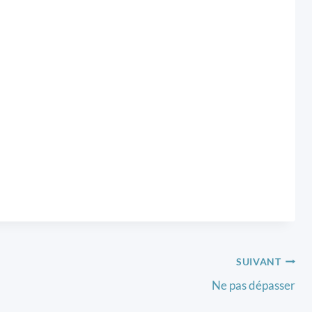
 support sec et un support humide ?
sonnel de l’artiste et de l’expression
onner à son œuvre.
SUIVANT
Ne pas dépasser