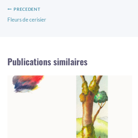
Navigation
PRECEDENT
Fleurs de cerisier
de
l’article
Publications similaires