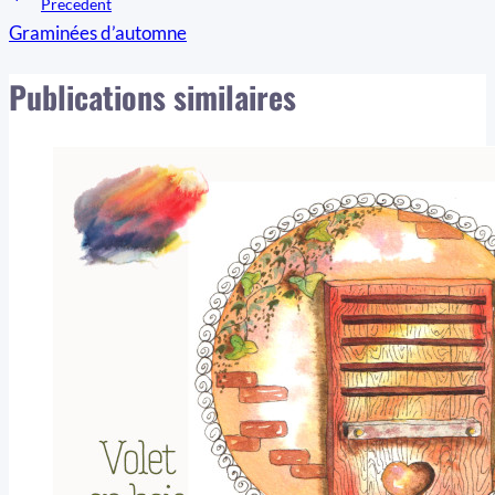
Navigation
Precedent
Graminées d’automne
de
l’article
Publications similaires