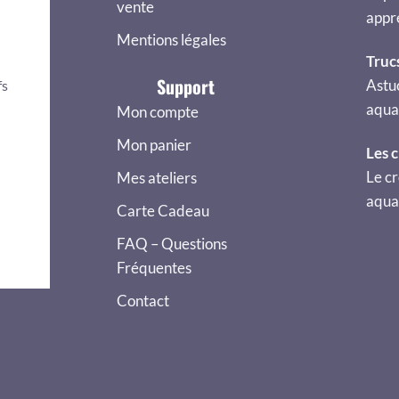
vente
appr
Mentions légales
Truc
Support
Astu
fs
aquar
Mon compte
Mon panier
Les 
Le cr
Mes ateliers
aquar
Carte Cadeau
FAQ – Questions
Fréquentes
Contact