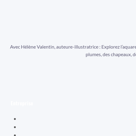
Avec Hélène Valentin, auteure-illustratrice : Explorez l’aquare
plumes, des chapeaux, de 
Entreprise
Hélène Valentin
Éditions Cybellune
La boutique Cybellune