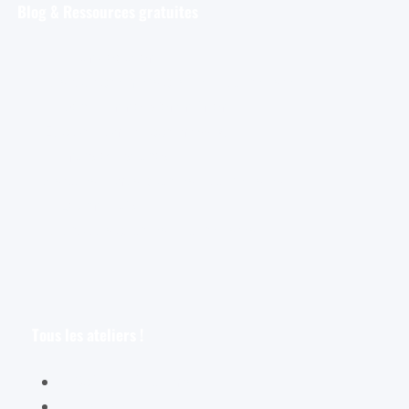
Blog & Ressources gratuites
Pour débuter
Les tout premiers pas de l’aquarelliste
Découvrir et s’entraîner
Exploration et apprentissage
Trucs et astuces
Astuces bonus pour les aquarellistes
Les croquis
Le croquis pour les aquarellistes
Tous les ateliers !
Spécial débutants
Les oiseaux