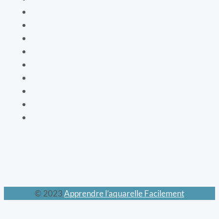
Le livre de vie
La botanique
Les cartes bien-être
La vaisselle
La mode XIXe
Les animaux prodigieux
Les mondes féeriques
Les chats
Le calendrier perpétuel
© 2023
Apprendre l’aquarelle Facilement