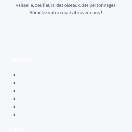
vaisselle, des fleurs, des oiseaux, des personnages.
Stimulez votre créativité avec nous !
Facebook
Instagram
YouTube
Entreprise
Hélène Valentin
Éditions Cybellune
La boutique Cybellune
Ce qu’ils en pensent
Conditions générales de vente
Mentions légales
Support