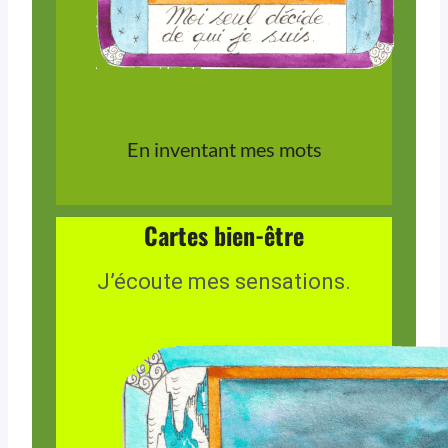
En inventant mes mots
Cartes bien-être
J’écoute mes sensations.