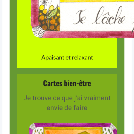
Apaisant et relaxant
Cartes bien-être
Je trouve ce que j’ai vraiment
envie de faire