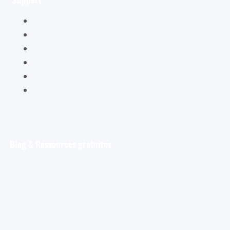
Mon compte
Mon panier
Mes ateliers
Carte Cadeau
FAQ – Questions Fréquentes
Contact
Blog & Ressources gratuites
Pour débuter
Les tout premiers pas de l’aquarelliste
Découvrir et s’entraîner
Exploration et apprentissage
Trucs et astuces