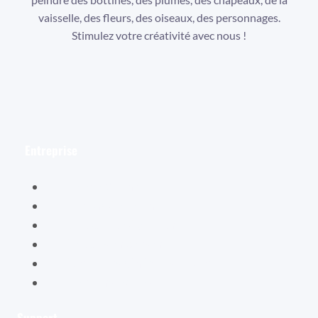
vaisselle, des fleurs, des oiseaux, des personnages.
Stimulez votre créativité avec nous !
Facebook
Instagram
YouTube
Entreprise
Hélène Valentin
Éditions Cybellune
La boutique Cybellune
Ce qu’ils en pensent
Conditions générales de vente
Mentions légales
Support