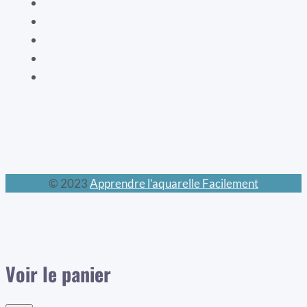
La mode XIXe
Les animaux prodigieux
Les mondes féeriques
Les chats
Le calendrier perpétuel
© 2023
Apprendre l’aquarelle Facilement
Voir le panier