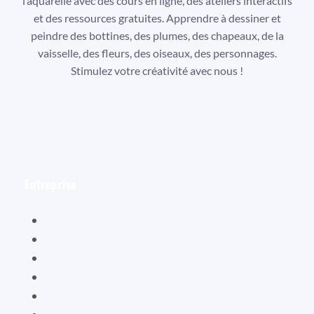
l’aquarelle avec des cours en ligne, des ateliers interactifs
et des ressources gratuites. Apprendre à dessiner et
peindre des bottines, des plumes, des chapeaux, de la
vaisselle, des fleurs, des oiseaux, des personnages.
Stimulez votre créativité avec nous !
Facebook
Instagram
YouTube
Entreprise
Hélène Valentin
Éditions Cybellune
La boutique Cybellune
Ce qu’ils en pensent
Conditions générales de vente