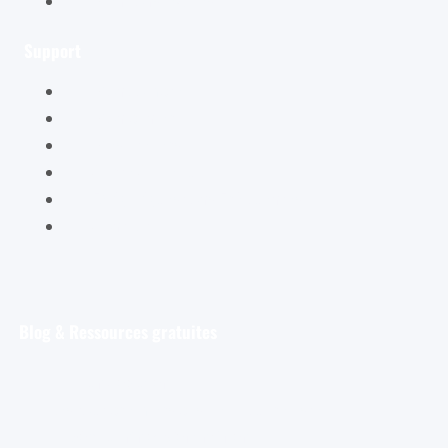
Mentions légales
Support
Mon compte
Mon panier
Mes ateliers
Carte Cadeau
FAQ – Questions Fréquentes
Contact
Blog & Ressources gratuites
Pour débuter
Les tout premiers pas de l’aquarelliste
Découvrir et s’entraîner