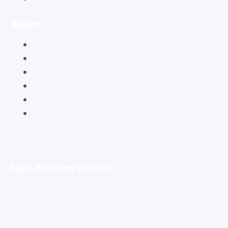
Support
Mon compte
Mon panier
Mes ateliers
Carte Cadeau
FAQ – Questions Fréquentes
Contact
Blog & Ressources gratuites
Pour débuter
Les tout premiers pas de l’aquarelliste
Découvrir et s’entraîner