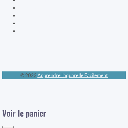
Les animaux prodigieux
Les mondes féeriques
Les chats
Le calendrier perpétuel
© 2023
Apprendre l’aquarelle Facilement
Voir le panier