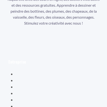
et des ressources gratuites. Apprendre à dessiner et
peindre des bottines, des plumes, des chapeaux, de la
vaisselle, des fleurs, des oiseaux, des personnages.
Stimulez votre créativité avec nous !
Facebook
Instagram
YouTube
Entreprise
Hélène Valentin
Éditions Cybellune
La boutique Cybellune
Ce qu’ils en pensent
Conditions générales de vente
Mentions légales