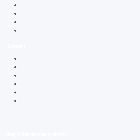
La boutique Cybellune
Ce qu’ils en pensent
Conditions générales de vente
Mentions légales
Support
Mon compte
Mon panier
Mes ateliers
Carte Cadeau
FAQ – Questions Fréquentes
Contact
Blog & Ressources gratuites