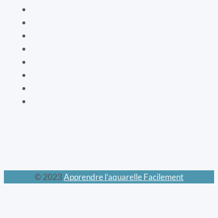
La botanique
Les cartes bien-être
La vaisselle
La mode XIXe
Les animaux prodigieux
Les mondes féeriques
Les chats
Le calendrier perpétuel
© 2023
Apprendre l’aquarelle Facilement