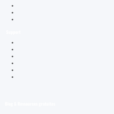
Ce qu’ils en pensent
Conditions générales de vente
Mentions légales
Support
Mon compte
Mon panier
Mes ateliers
Carte Cadeau
FAQ – Questions Fréquentes
Contact
Blog & Ressources gratuites