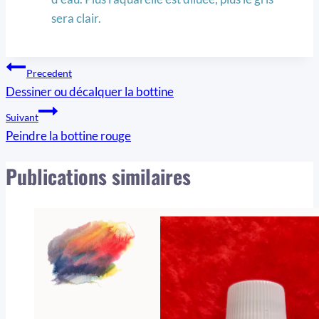
sera clair.
Navigation
Precedent
Dessiner ou décalquer la bottine
de
Suivant
l’article
Peindre la bottine rouge
Publications similaires