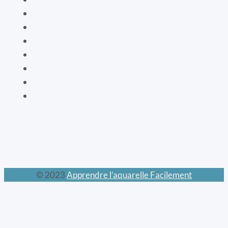
Les cartes bien-être
La vaisselle
La mode XIXe
Les animaux prodigieux
Les mondes féeriques
Les chats
Le calendrier perpétuel
© 2023
Apprendre l’aquarelle Facilement